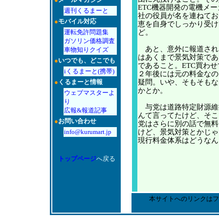
ETC機器開発の電機メ
週刊くるまーと
社の役員が名を連ねてお
●
モバイル対応
恵を自身でしっかり受け
運転免許問題集
ど。
ガソリン価格調査
あと、意外に報道され
車物知りクイズ
はあくまで景気対策であ
●
いつでも、どこでも
であること。ETC買わ
iくるまーと(携帯)
２年後には元の料金なの
●
くるまーと情報
疑問。いや、そもそもな
かとか。
ウェブマスターよ
り
与党は道路特定財源維
広報&報道記事
んて言ってたけど、そこ
●
お問い合わせ
党はさらに別の話で無料
info@kurumart.jp
けど、景気対策とかじゃ
現行料金体系はどうなん
トップページ
へ戻る
本サイトへのリンクはフ