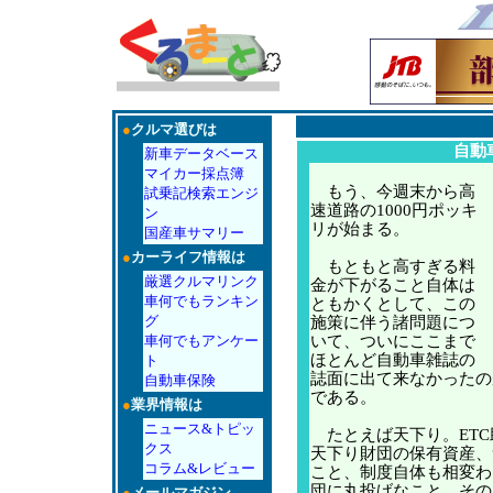
●
クルマ選びは
自動
新車データベース
マイカー採点簿
もう、今週末から高
試乗記検索エンジ
速道路の1000円ポッキ
ン
リが始まる。
国産車サマリー
●
カーライフ情報は
もともと高すぎる料
厳選クルマリンク
金が下がること自体は
車何でもランキン
ともかくとして、この
グ
施策に伴う諸問題につ
車何でもアンケー
いて、ついにここまで
ほとんど自動車雑誌の
ト
誌面に出て来なかったの
自動車保険
である。
●
業界情報は
ニュース&トピッ
たとえば天下り。ETC
クス
天下り財団の保有資産、
コラム&レビュー
こと、制度自体も相変わ
団に丸投げなこと。その
●
メールマガジン