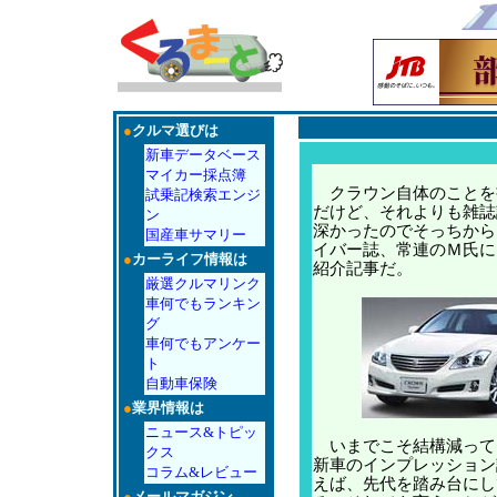
●
クルマ選びは
新車データベース
マイカー採点簿
クラウン自体のことを
試乗記検索エンジ
だけど、それよりも雑誌
ン
深かったのでそっちから
国産車サマリー
イバー誌、常連のＭ氏に
●
カーライフ情報は
紹介記事だ。
厳選クルマリンク
車何でもランキン
グ
車何でもアンケー
ト
自動車保険
●
業界情報は
ニュース&トピッ
いまでこそ結構減って
クス
新車のインプレッション
コラム&レビュー
えば、先代を踏み台にし
●
メールマガジン