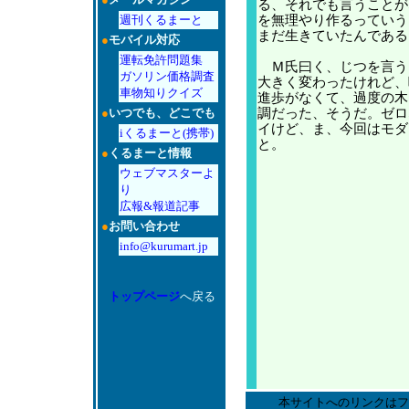
る、それでも言うことが
週刊くるまーと
を無理やり作るっていう
まだ生きていたんである
●
モバイル対応
運転免許問題集
Ｍ氏曰く、じつを言う
ガソリン価格調査
大きく変わったけれど、
車物知りクイズ
進歩がなくて、過度の木
●
いつでも、どこでも
調だった、そうだ。ゼロ
イけど、ま、今回はモダ
iくるまーと(携帯)
と。
●
くるまーと情報
ウェブマスターよ
り
広報&報道記事
●
お問い合わせ
info@kurumart.jp
トップページ
へ戻る
本サイトへのリンクはフ