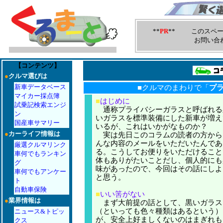
**
PR
** このスペー
お問い合
【コンテンツ】
●
クルマ選びは
新車データベース
■クルマのまわりで「
プ
マイカー採点簿
■
はじめに
試乗記検索エンジ
通称プライバシーガラスと呼ばれる
ン
いガラスを標準装備にした新車が増え
国産車サマリー
いるが、これはいかがなものか？
●
カーライフ情報は
実は先日このコラムの読者の方から
んな内容のメールをいただいたんであ
厳選クルマリンク
る。こうしてお便りをいただけること
車何でもランキン
体もありがたいことだし、個人的にも
グ
味があったので、今回はその話にしよ
車何でもアンケー
と思う。
ト
自動車保険
■
いい筈がない
●
業界情報は
まず大前提の話として、黒いガラス
（といっても色々種類はあるという）
ニュース&トピッ
が、安全上好ましくないのはまぎれも
クス