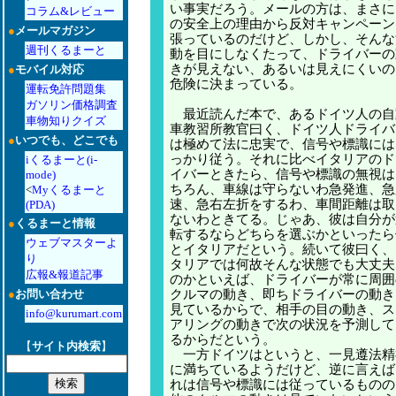
い事実だろう。メールの方は、まさに
コラム&レビュー
の安全上の理由から反対キャンペーン
●
メールマガジン
張っているのだけど、しかし、そんな
週刊くるまーと
動を目にしなくたって、ドライバーの
きが見えない、あるいは見えにくいの
●
モバイル対応
危険に決まっている。
運転免許問題集
ガソリン価格調査
最近読んだ本で、あるドイツ人の自
車物知りクイズ
車教習所教官曰く、ドイツ人ドライバ
●
いつでも、どこでも
は極めて法に忠実で、信号や標識には
っかり従う。それに比べイタリアのド
iくるまーと(i-
イバーときたら、信号や標識の無視は
mode)
ちろん、車線は守らないわ急発進、急
<
Myくるまーと
速、急右左折をするわ、車間距離は取
(PDA)
ないわときてる。じゃあ、彼は自分が
●
くるまーと情報
転するならどちらを選ぶかといったら
ウェブマスターよ
とイタリアだという。続いて彼曰く、
り
タリアでは何故そんな状態でも大丈夫
広報&報道記事
のかといえば、ドライバーが常に周囲
●
お問い合わせ
クルマの動き、即ちドライバーの動き
見ているからで、相手の目の動き、ス
info@kurumart.com
アリングの動きで次の状況を予測して
るからだという。
【
サイト内検索
】
一方ドイツはというと、一見遵法精
に満ちているようだけど、逆に言えば
れは信号や標識には従っているものの