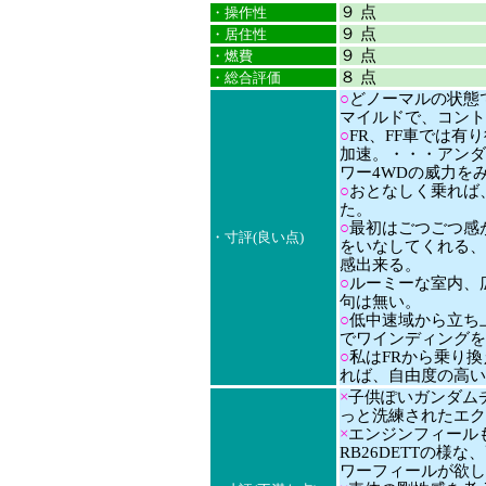
９ 点
・操作性
９ 点
・居住性
９ 点
・燃費
８ 点
・総合評価
○
どノーマルの状態
マイルドで、コント
○
FR、FF車では
加速。・・・アンダ
ワー4WDの威力を
○
おとなしく乗れば
た。
○
最初はごつごつ感
・寸評(良い点)
をいなしてくれる、
感出来る。
○
ルーミーな室内、
句は無い。
○
低中速域から立ち
でワインディングを
○
私はFRから乗り
れば、自由度の高い
×
子供ぽいガンダム
っと洗練されたエク
×
エンジンフィール
RB26DETTの
ワーフィールが欲し