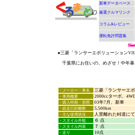
新車データベース
厳選クルマリンク
コラム&レビュー
運転免許問題集
●三菱「ランサーエボリューションVII
千葉県にお住いの、めざせ！中年暴走
三菱「ランサーエボリ
・メーカー・車名
2000ccターボ、4
・車両概要
03年7月、新車
・購入時期・形態
5,500km
・総走行距離数
人里離れた峠道にて
・主な使用状況
６ 点
・スタイル外観
７ 点
・スタイル内装
10点
・走り