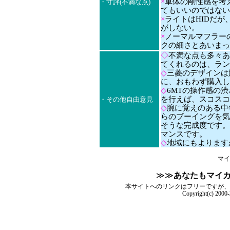
×
車体の剛性感を考え
・寸評(不満な点)
てもいいのではない
×
ライトはHIDだが
がしない。
×
ノーマルマフラー
クの細さとあいまっ
◇
不満な点も多々あ
てくれるのは、ラン
◇
三菱のデザインは
に、おもわず購入し
◇
6MTの操作感の
を行えば、スコスコ
・その他自由意見
◇
腕に覚えのある中
らのブーイングを気
そうな完成度です。
マンスです。
◇
地域にもよります
マイ
≫≫
あなたもマイ
本サイトへのリンクはフリーですが、
Copyright(c) 2000