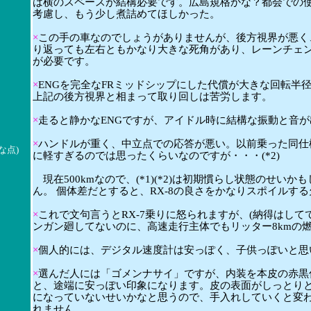
は横のスペースが結構必要です。広島規格かな？都会での
考慮し、もう少し煮詰めてほしかった。
×
この手の車なのでしょうがありませんが、後方視界が悪く
り返っても左右ともかなり大きな死角があり、レーンチェ
が必要です。
×
ENGを完全なFRミッドシップにした代償が大きな回転半
上記の後方視界と相まって取り回しは苦労します。
×
走ると静かなENGですが、アイドル時に結構な振動と音が出
×
ハンドルが重く、中立点での応答が悪い。以前乗った同仕
な点)
に軽すぎるのでは思ったくらいなのですが・・・(*2)
現在500kmなので、(*1)(*2)は初期慣らし状態のせいか
ん。 個体差だとすると、RX-8の良さをかなりスポイルす
×
これで文句言うとRX-7乗りに怒られますが、(納得はして
ンガン廻してないのに、高速走行主体でもリッター8kmの
×
個人的には、デジタル速度計は安っぽく、子供っぽいと思
×
選んだ人には「ゴメンナサイ」ですが、内装を本皮の赤黒
と、途端に安っぽい印象になります。皮の表面がしっとり
になっていないせいかなと思うので、手入れしていくと変
れません。