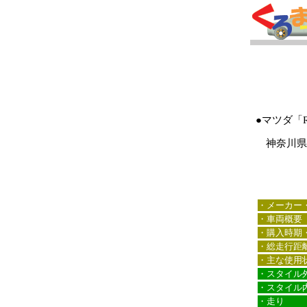
●マツダ「R
神奈川県に
・メーカー
・車両概要
・購入時期
・総走行距
・主な使用
・スタイル
・スタイル
・走り