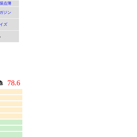
採点簿
ガジン
イズ
る
78.6