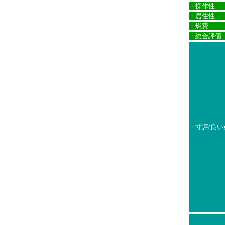
・操作性
・居住性
・燃費
・総合評価
・寸評(良い