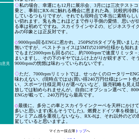
◇
私の場合、幸運にも12月に展示会、3月には三次テスト
乗と、事前にRX-8に触れる機会に恵まれた為、比較的冷静に
しているつもりですが、それでも現時点で本当に素晴らし
い切れます。兎も角これほどまで作り手側の愛情、思いが
る車は初めてですね。スカイラインやＺの、ビジネスライ
みの印象とは正反対です。
◇
9000rpm回るENGに惹かれ、250PSのSタイプを買いま
無いですが、ベストチョイスは5MTの210PS仕様かも知れま
でもまだ2000rpmも回るのに、約7000rpmで速度リミッタ
まいますし、その下のギヤではふけ上がりが鋭すぎて、そ
9000rpmの恍惚は味わっていられないです。
由意見
◇
ただ、7000rpmリミットでは、せっかくのロータリーEN
味わえない、(現時点では)お買い得240万円仕様はシート色
い、スポーツ仕様足周りが選べないなど、販売戦略も見え
放しでは勧められませんが。自由にオプション選べて、8000
ENGが載って、240万円なら最高です。
◇
最後に。多分この車とスカイラインクーペを天秤にかけ
多いと思います(私もそうでした)。燃費とドイツ車を模倣
プレミアム感を重視しないなら、RX-8は、それ以外のどの
駕していると思いますよ。
マイカー採点簿
トップ
へ