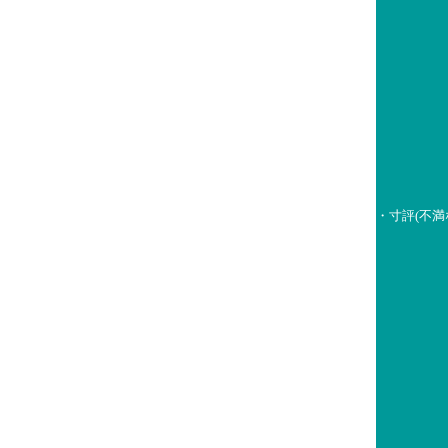
・寸評(不満