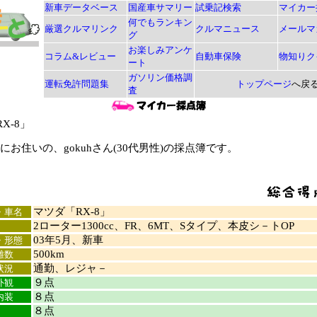
新車データベース
国産車サマリー
試乗記検索
マイカー
何でもランキン
厳選クルマリンク
クルマニュース
メールマ
グ
お楽しみアンケ
コラム&レビュー
自動車保険
物知りク
ート
ガソリン価格調
運転免許問題集
トップページ
へ戻
査
X-8」
お住いの、gokuhさん(30代男性)の採点簿です。
マツダ「RX-8」
・車名
2ローター1300cc、FR、6MT、Sタイプ、本皮シ－トOP
03年5月、新車
・形態
500km
離数
通勤、レジャ－
状況
９点
外観
８点
内装
８点