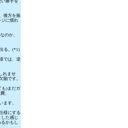
使い勝手を
、後方を振
ンジに慣れ
径なのか、
る。(*1)
様では、逆
もしれませ
る欠陥です。
ても)まだガ
燃費。
います。
仕様にする
とした感じ
わるかもし