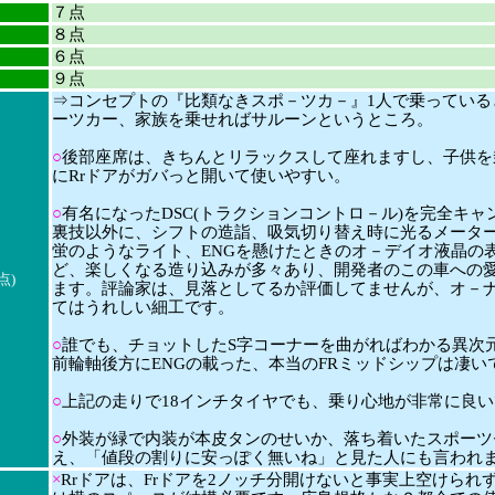
７点
８点
６点
９点
⇒コンセプトの『比類なきスポ－ツカ－』1人で乗っている
ーツカー、家族を乗せればサルーンというところ。
○
後部座席は、きちんとリラックスして座れますし、子供を
にRrドアがガバっと開いて使いやすい。
○
有名になったDSC(トラクションコントロ－ル)を完全キャ
裏技以外に、シフトの造詣、吸気切り替え時に光るメータ
蛍のようなライト、ENGを懸けたときのオ－デイオ液晶の
ど、楽しくなる造り込みが多々あり、開発者のこの車への
点)
ます。評論家は、見落としてるか評価してませんが、オ－
てはうれしい細工です。
○
誰でも、チョットしたS字コーナーを曲がればわかる異次
前輪軸後方にENGの載った、本当のFRミッドシップは凄い
○
上記の走りで18インチタイヤでも、乗り心地が非常に良い
○
外装が緑で内装が本皮タンのせいか、落ち着いたスポーツ
え、「値段の割りに安っぽく無いね」と見た人にも言われ
×
Rrドアは、Frドアを2ノッチ分開けないと事実上空けられ