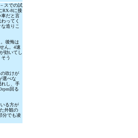
コ－スでの試
RX-8に接
い車だと言
伝わってく
クな造りこ
した。後悔は
せん。4速
－が効いてし
うそう
Gの吹けが
が選べな
隠れし、手
rpm回る
ている方が
した外観の
部分でも凌