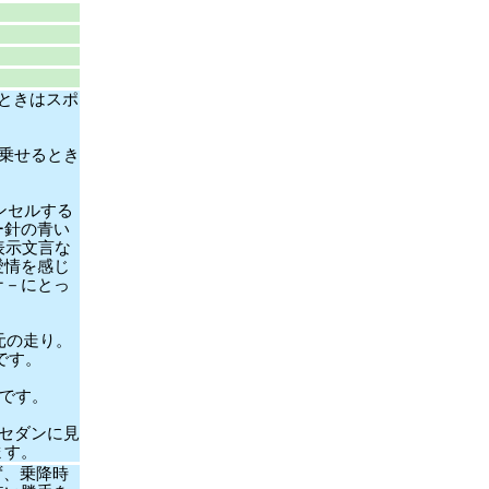
ときはスポ
乗せるとき
ンセルする
ー針の青い
表示文言な
愛情を感じ
ナ－にとっ
元の走り。
です。
です。
セダンに見
ます。
ず、乗降時