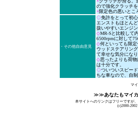
×
クラッチが滑る。
ので強化クラッチを
×
限定色の悪いとこ
◇
免許をとって初心
エンストもほとんど
扱いやすいエンジン
◇
MR-Sと比較して
6500rpmに対して
◇
何といっても限定
・その他自由意見
ウッドステアリング
て幸せな気分になり
◇
思ったよりも荷物
は十分です。
◇
ついついスピード
ちな車なので、自制
マイ
≫≫
あなたもマイ
本サイトへのリンクはフリーですが、
(c)2000-200