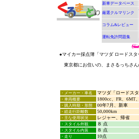
新車データベース
厳選クルマリンク
コラム&レビュー
運転免許問題集
●マイカー採点簿「マツダ ロードスタ
東京都にお住いの、まさるっちさん(
マツダ「ロードスタ
・メーカー・車名
1800cc、FR、6MT、N
・車両概要
00年7月、新車
・購入時期・形態
50,000km
・総走行距離数
レジャー、帰省
・主な使用状況
８ 点
・スタイル外観
８ 点
・スタイル内装
10点
・走り