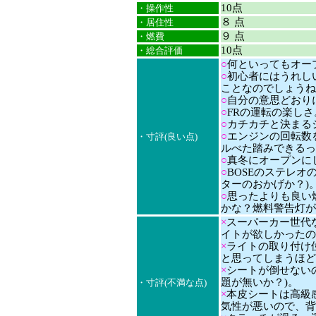
10点
・操作性
８ 点
・居住性
９ 点
・燃費
10点
・総合評価
○
何といってもオー
○
初心者にはうれし
ことなのでしょうね
○
自分の意思どおり
○
FRの運転の楽し
○
カチカチと決まる
○
エンジンの回転数
・寸評(良い点)
ルべた踏みできるっ
○
真冬にオープンに
○
BOSEのステレオ
ターのおかげか？)
○
思ったよりも良い燃
かな？燃料警告灯が
×
スーパーカー世代
イトが欲しかったの
×
ライトの取り付け
と思ってしまうほど
×
シートが倒せない
題が無いか？)。
・寸評(不満な点)
×
本皮シートは高級
気性が悪いので、背