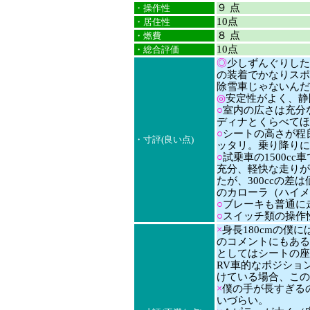
９ 点
・操作性
10点
・居住性
８ 点
・燃費
10点
・総合評価
◎
少しずんぐりした
の装着でかなりスポ
除雪車じゃないんだ
◎
安定性がよく、静
○
室内の広さは充分
ディナとくらべてほ
○
シートの高さが程
・寸評(良い点)
ッタリ。乗り降りに
○
試乗車の1500c
充分、軽快な走りが
たが、300ccの
のカローラ（ハイメ
○
ブレーキも普通に
○
スイッチ類の操作
×
身長180cmの僕
のコメントにもある
としてはシートの座
RV車的なポジショ
けている場合、この
×
僕の手が長すぎる
いづらい。