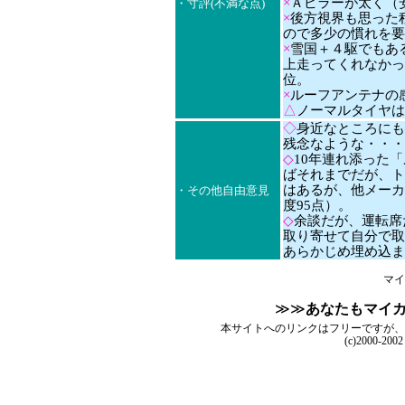
×
Ａピラーが太く（
・寸評(不満な点)
×
後方視界も思った
ので多少の慣れを要
×
雪国＋４駆でもある
上走ってくれなかっ
位。
×
ルーフアンテナの
△
ノーマルタイヤは
◇
身近なところにも
残念なような・・・
◇
10年連れ添った
ばそれまでだが、ト
はあるが、他メーカ
・その他自由意見
度95点）。
◇
余談だが、運転席
取り寄せて自分で取
あらかじめ埋め込ま
マイ
≫≫
あなたもマイ
本サイトへのリンクはフリーですが、
(c)2000-200