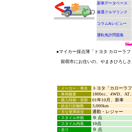
新車データベース
厳選クルマリンク
コラム&レビュー
運転免許問題集
●マイカー採点簿「トヨタ カローラフ
留萌市にお住いの、やまきひろしさん
トヨタ「カローラフ
・メーカー・車名
1800cc、4WD、
・車両概要
01年10月、新車
・購入時期・形態
3,000km
・総走行距離数
通勤・レジャー
・主な使用状況
９ 点
・スタイル外観
10点
・スタイル内装
９ 点
・走り