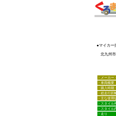
●マイカー
北九州市に
・メーカー
・車両概要
・購入時期
・総走行距
・主な使用
・スタイル
・スタイル
・走り