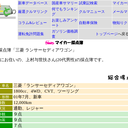
新車データベース
国産車サマリー
試乗記検索
マイカー
何でもランキン
厳選クルマリンク
クルマニュース
メールマ
グ
お楽しみアンケ
コラム&レビュー
自動車保険
物知りク
ート
ガソリン価格調
運転免許問題集
トップページ
へ戻
査
採点簿「三菱 ランサーセディアワゴン」
お住いの、上村与世扶さん(20代男性)の採点簿です。
三菱「ランサーセディアワゴン」
・車名
1800cc、4WD、CVT、ツーリング
01年7月、新車
・形態
12,000km
離数
通勤、レジャー
状況
９点
外観
９点
内装
７点