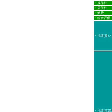
・操作性
・居住性
・燃費
・総合評価
・寸評(良い
・寸評(不満