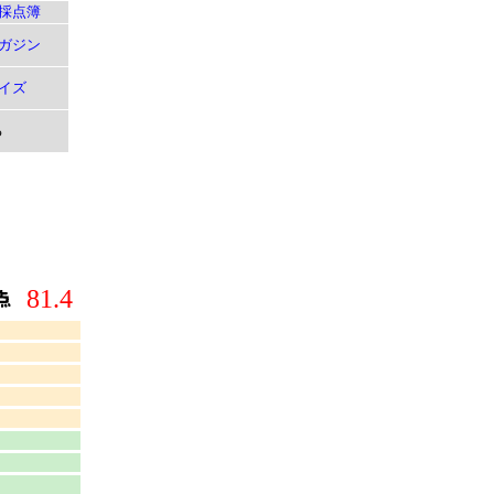
採点簿
ガジン
イズ
る
81.4