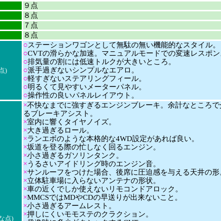
９点
８点
７点
８点
○
ステーションワゴンとして無駄の無い機能的なスタイル。
○
CVTの滑らかな加速。マニュアルモードでの変速レスポン
○
排気量の割には低速トルクが大きいところ。
○
派手過ぎないシンプルなエアロ。
点)
○
軽すぎないステアリングフィール。
○
明るくて見やすいメーターパネル。
○
操作性の良いパネルレイアウト。
×
不快なまでに強すぎるエンジンブレーキ。余計なところで
るブレーキアシスト。
×
室内に響くタイヤノイズ。
×
大き過ぎるロール。
×
ランエボのような本格的な4WD設定があれば良い。
×
坂道を登る際の忙しなく回るエンジン。
×
小さ過ぎるガソリンタンク。
×
うるさいアイドリング時のエンジン音。
×
サンルーフをつけた場合、後席に圧迫感を与える天井の形
×
立体駐車場に入らないアンテナの形状。
×
車の近くでしか使えないリモコンドアロック。
×
MMCSではMDやCDの早送りが出来ないこと。
×
小さ過ぎるアームレスト。
×
押しにくいモモステのクラクション。
な点)