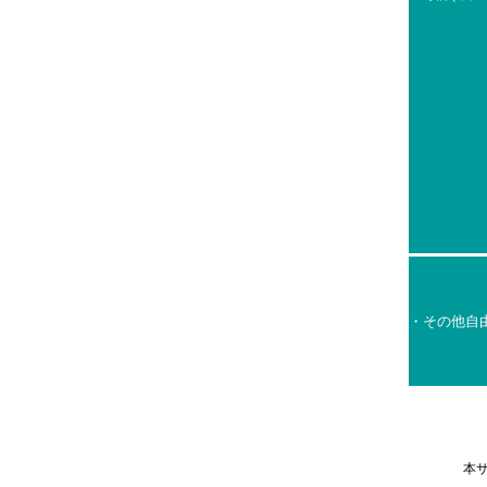
・その他自
本