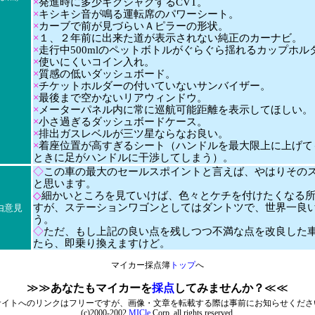
×
発進時に多少ギクシャクするCVT。
×
キシキシ音が鳴る運転席のパワーシート。
×
カーブで前が見づらいＡピラーの形状。
×
１、２年前に出来た道が表示されない純正のカーナビ。
×
走行中500mlのペットボトルがぐらぐら揺れるカップホル
×
使いにくいコイン入れ。
×
質感の低いダッシュボード。
×
チケットホルダーの付いていないサンバイザー。
×
最後まで空かないリアウィンドウ。
×
メーターパネル内に常に巡航可能距離を表示してほしい。
×
小さ過ぎるダッシュボードケース。
×
排出ガスレベルが三ツ星ならなお良い。
×
着座位置が高すぎるシート（ハンドルを最大限上に上げて
ときに足がハンドルに干渉してしまう）。
◇
この車の最大のセールスポイントと言えば、やはりその
と思います。
◇
細かいところを見ていけば、色々とケチを付けたくなる
すが、ステーションワゴンとしてはダントツで、世界一良
由意見
う。
◇
ただ、もし上記の良い点を残しつつ不満な点を改良した
たら、即乗り換えますけど。
マイカー採点簿
トップ
へ
≫≫
あなたもマイカーを
採点
してみませんか？
≪≪
サイトへのリンクはフリーですが、画像・文章を転載する際は事前にお知らせくださ
(c)2000-2002
MICle
Corp. all rights reserved.