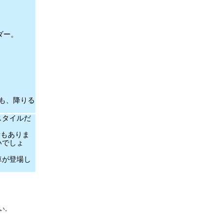
ダー。
も、降りる
スタイルだ
所もありま
いでしょ
車が登場し
い。