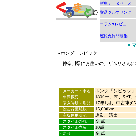
新車データベース
厳選クルマリンク
コラム&レビュー
運転免許問題集
■
●ホンダ「シビック」
神奈川県にお住いの、ザムサさん(5
ホンダ「シビック」
・メーカー・車名
1800cc、FF、5AT、
・車両概要
17年1月、中古車(0
・購入時期・形態
15,000km
・総走行距離数
通勤、遠出
・主な使用状況
９ 点
・スタイル外観
10点
・スタイル内装
９ 点
・走り