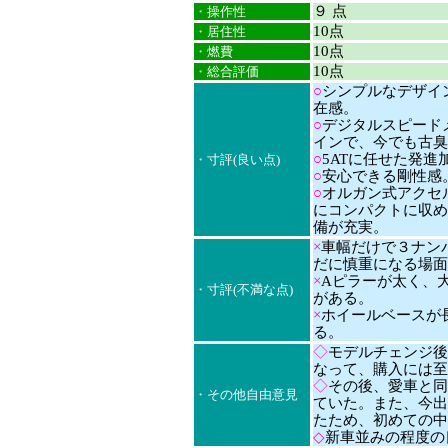
９ 点
・操作性
10点
・居住性
10点
・燃費
10点
・総合評価
○
シンプルなデザイ
在感。
○
デジタルスピード
インで、今でも古臭
○
5ATに任せた発進加
・寸評(良い点)
○
安心できる剛性感
○
オルガン式アクセ
にコンパクトに収め
備が充実。
×
車幅だけで３ナン
だに慎重になる場面
×
Aピラーが太く、
・寸評(不満な点)
がある。
×
ホイールベースが
る。
◇
モデルチェンジ後
なって、購入には至
◇
その後、愛車と同
・その他自由意見
ていた。また、今出
たため、初めての中
◇
新車並みの程度の