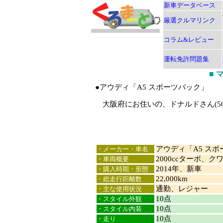
新車データベース
厳選クルマリンク
コラム&レビュー
運転免許問題集
■
●アウディ「A5 スポーツバック」
大阪府にお住いの、ドナルドさん(5
アウディ「A5 ス
・メーカー・車名
2000ccターボ、クワ
・車両概要
2014年、新車
・購入時期・形態
22,000km
・総走行距離数
通勤、レジャー
・主な使用状況
10点
・スタイル外観
10点
・スタイル内装
10点
・走り