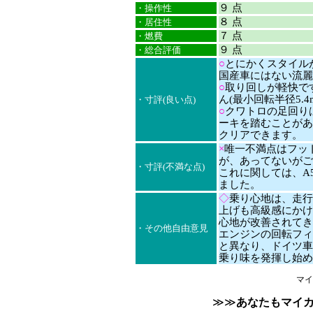
９ 点
・操作性
８ 点
・居住性
７ 点
・燃費
９ 点
・総合評価
○
とにかくスタイル
国産車にはない流麗
○
取り回しが軽快です
ん(最小回転半径5.4
・寸評(良い点)
○
クワトロの足回り
ーキを踏むことがあ
クリアできます。
×
唯一不満点はフッ
が、あってないがご
・寸評(不満な点)
これに関しては、A
ました。
◇
乗り心地は、走行
上げも高級感にかけ
心地が改善されてき
・その他自由意見
エンジンの回転フィ
と異なり、ドイツ車
乗り味を発揮し始め
マイ
≫≫
あなたもマイ