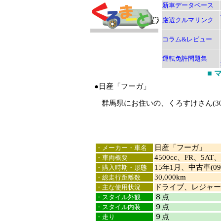
新車データベース
厳選クルマリンク
コラム&レビュー
運転免許問題集
■
●日産「フーガ」
群馬県にお住いの、くろすけさん(3
日産「フーガ」
・メーカー・車名
4500cc、FR、5AT、
・車両概要
15年1月、中古車(0
・購入時期・形態
30,000km
・総走行距離数
ドライブ、レジャー
・主な使用状況
８点
・スタイル外観
９点
・スタイル内装
９点
・走り