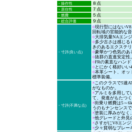
８点
・操作性
７点
・居住性
５点
・燃費
９点
・総合評価
○
現行型にはないV
回転域の官能的な音
○
大排気量NAエン
○
多少古さは感じる
きのあるエクステリ
○
豪華かつ色気のあ
・寸評(良い点)
○
抜群の直進安定性
○
FRの素直なハン
○
とにかく格好いい
○
本革シート、オッ
標準装備。
×
このクラスで5速AT
がなものか。
×
アルミを多用して
て、発進がもたつく
×
街乗り燃費は5～6
・寸評(不満な点)
うのもナンセンスで
×
塗装に厚みがなく
×
他グレードと外見
×
さすがにV8エン
×
少々貧弱なブレー