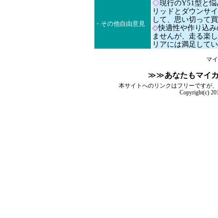
◇
現行のY51型と
リッドとダウンサイ
して、思い切って買
・その他自由意見
◇
快適性や作り込み
ませんが、走る楽し
リアには満足してい
マイ
≫≫
あなたもマイ
本サイトへのリンクはフリーですが、
Copyright(c) 2