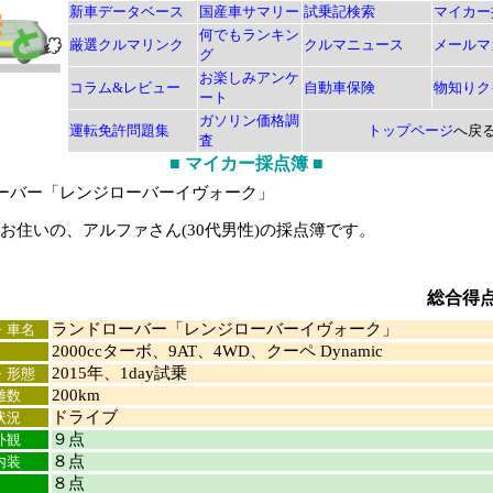
新車データベース
国産車サマリー
試乗記検索
マイカー
何でもランキン
厳選クルマリンク
クルマニュース
メールマ
グ
お楽しみアンケ
コラム&レビュー
自動車保険
物知りク
ート
ガソリン価格調
運転免許問題集
トップページ
へ戻
査
■
マイカー採点簿
■
ーバー「レンジローバーイヴォーク」
住いの、アルファさん(30代男性)の採点簿です。
総合得
ランドローバー「レンジローバーイヴォーク」
・車名
2000ccターボ、9AT、4WD、クーペ Dynamic
2015年、1day試乗
・形態
200km
離数
ドライブ
状況
９点
外観
８点
内装
８点