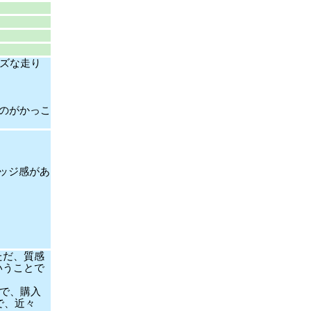
ーズな走り
のがかっこ
ッジ感があ
ただ、質感
いうことで
うで、購入
で、近々