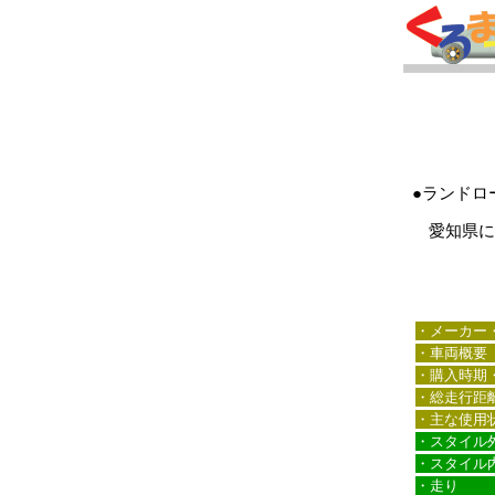
●ランドロ
愛知県にお
・メーカー
・車両概要
・購入時期
・総走行距
・主な使用
・スタイル
・スタイル
・走り