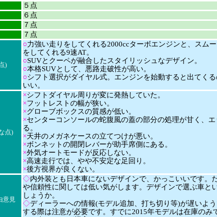
５点
６点
７点
７点
○
力強い走りをしてくれる2000ccターボエンジンと、スム
をしてくれる9速AT。
○
SUVとクーペが融合したスタイリッシュなデザイン。
点)
○
本格SUVとして、悪路走破性が高い。
○
シフト選択がダイヤル式。エンジンを始動すると出てくる
いい。
×
シフトダイヤル周りが変に発熱していた。
×
フットレストの幅が狭い。
×
グローブボックスの質感が低い。
×
センターコンソールの蛇腹風の蓋の部分の処理が甘く、エ
る。
な点)
×
天井のメガネケースの立てつけが悪い。
×
ボンネットの開閉レバーが助手席側にある。
×
外気オートモードが反応しない。
×
高速走行では、やや不安定な足回り。
×
後方視界が良くない。
◇
内外装とも日本車にないデザインで、かっこいいです。
や信頼性に関しては低い気がします。デザインで選ぶ車と
しょうか。
由意見
◇
ディーラーへの情報(モデル追加、打ち切り等)が遅いよ
する際は注意が必要です。すでに2015年モデルは在庫のみ