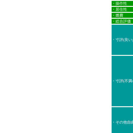
・操作性
・居住性
・燃費
・総合評価
・寸評(良い
・寸評(不満
・その他自