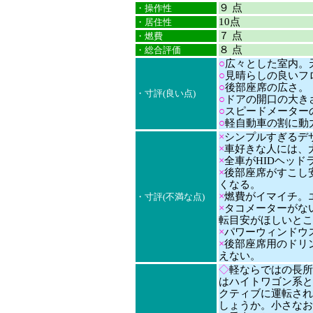
９ 点
・操作性
10点
・居住性
７ 点
・燃費
８ 点
・総合評価
○
広々とした室内。
○
見晴らしの良いフ
○
後部座席の広さ。
・寸評(良い点)
○
ドアの開口の大き
○
スピードメーター
○
軽自動車の割に動
×
シンプルすぎるデ
×
車好きな人には、
×
全車がHIDヘッド
×
後部座席がすこし
くなる。
×
燃費がイマイチ。エ
・寸評(不満な点)
×
タコメーターがな
転目安がほしいとこ
×
パワーウィンドウ
×
後部座席用のドリ
えない。
◇
軽ならではの長所
はハイトワゴン系と
クティブに運転され
しょうか。小さなお