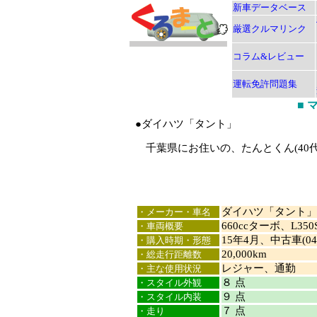
新車データベース
厳選クルマリンク
コラム&レビュー
運転免許問題集
■
●ダイハツ「タント」
千葉県にお住いの、たんとくん(40
ダイハツ「タント」
・メーカー・車名
660ccターボ、L35
・車両概要
15年4月、中古車(0
・購入時期・形態
20,000km
・総走行距離数
レジャー、通勤
・主な使用状況
８ 点
・スタイル外観
９ 点
・スタイル内装
７ 点
・走り