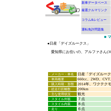
新車データベース
厳選クルマリンク
コラム&レビュー
運転免許問題集
■
●日産「デイズルークス」
愛知県にお住いの、アルファさん(3
日産「デイズルーク
・メーカー・車名
660cc、2WD、C
・車両概要
2014年、ワクテク
・購入時期・形態
200km
・総走行距離数
観光
・主な使用状況
７点
・スタイル外観
８点
・スタイル内装
６点
・走り