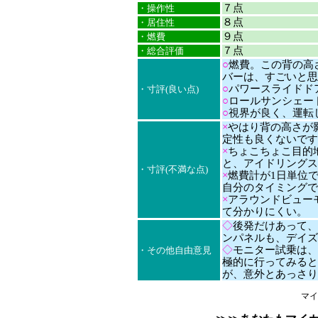
７点
・操作性
８点
・居住性
９点
・燃費
７点
・総合評価
○
燃費。この背の高さ
バーは、すごいと思
○
パワースライドド
・寸評(良い点)
○
ロールサンシェー
○
視界が良く、運転
×
やはり背の高さが
定性も良くないです
×
ちょこちょこ目的
と、アイドリングス
・寸評(不満な点)
×
燃費計が1日単位
自分のタイミングで
×
アラウンドビュー
て分かりにくい。
◇
後発だけあって、
ンパネルも、デイズ
◇
モニター試乗は、
・その他自由意見
極的に行ってみると
が、意外とあっさり
マイ