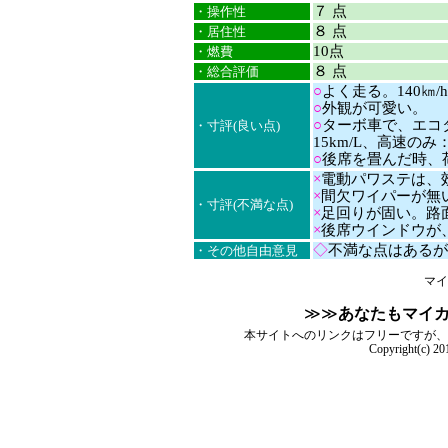
７ 点
・操作性
８ 点
・居住性
10点
・燃費
８ 点
・総合評価
○
よく走る。140㎞
○
外観が可愛い。
○
ターボ車で、エコ
・寸評(良い点)
15km/L、高速のみ：
○
後席を畳んだ時、
×
電動パワステは、
×
間欠ワイパーが無
・寸評(不満な点)
×
足回りが固い。路
×
後席ウインドウが
◇
不満な点はあるが
・その他自由意見
マイ
≫≫
あなたもマイ
本サイトへのリンクはフリーですが、
Copyright(c) 2