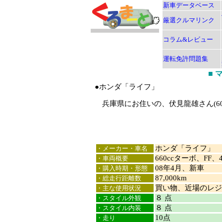
新車データベース
厳選クルマリンク
コラム&レビュー
運転免許問題集
■
●ホンダ「ライフ」
兵庫県にお住いの、伏見龍雄さん(6
ホンダ「ライフ」
・メーカー・車名
660ccターボ、FF、4
・車両概要
08年4月、新車
・購入時期・形態
87,000km
・総走行距離数
買い物、近場のレジ
・主な使用状況
８ 点
・スタイル外観
８ 点
・スタイル内装
10点
・走り