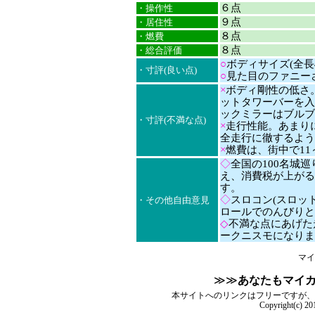
６点
・操作性
９点
・居住性
８点
・燃費
８点
・総合評価
○
ボディサイズ(全長
・寸評(良い点)
○
見た目のファニー
×
ボディ剛性の低さ
ットタワーバーを入
ックミラーはブルブ
・寸評(不満な点)
×
走行性能。あまり
全走行に徹するよう
×
燃費は、街中で11～
◇
全国の100名城
え、消費税が上がる
す。
◇
スロコン(スロッ
・その他自由意見
ロールでのんびりと
◇
不満な点にあげた
ークニスモになりま
マイ
≫≫
あなたもマイ
本サイトへのリンクはフリーですが、
Copyright(c) 2