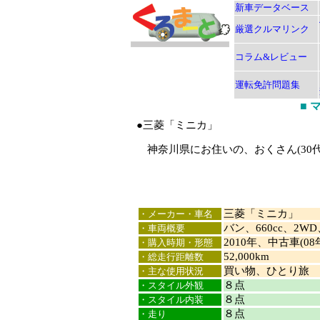
新車データベース
厳選クルマリンク
コラム&レビュー
運転免許問題集
■
●三菱「ミニカ」
神奈川県にお住いの、おくさん(30
三菱「ミニカ」
・メーカー・車名
バン、660cc、2W
・車両概要
2010年、中古車(08
・購入時期・形態
52,000km
・総走行距離数
買い物、ひとり旅
・主な使用状況
８点
・スタイル外観
８点
・スタイル内装
８点
・走り