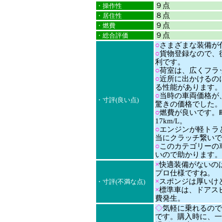
９点
・操作性
８点
・居住性
９点
・燃費
９点
・総合評価
○
さまざまな装備が
○
貨物登録なので、
利です。
○
荷室は、広くフラ
○
近所に出かけるの
る性能があります。
○
当時の車両価格が
・寸評(良い点)
驚きの価格でした。
○
燃費が良いです。町乗
17km/L。
○
エンジンが軽トラ
当にクラッチ繋いで
○
このカテゴリーの
いので助かります。
×
快適装備がないの
プロ仕様ですね。
×
スポンジは厚いけ
・寸評(不満な点)
×
標準車は、ドアス
費発生。
◇
気軽に乗れるので
です。購入時に、一