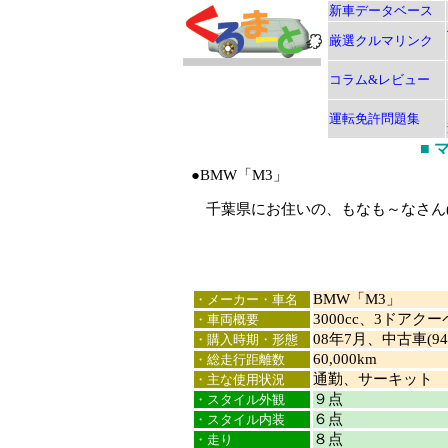
新車データベース
厳選クルマリンク
コラム&レビュー
運転免許問題集
■
●BMW「M3」
千葉県にお住いの、もなも～なさん(
BMW「M3」
・メーカー・車名
3000cc、3ドアクー
・車両概要
08年7月、中古車(9
・購入時期・形態
60,000km
・総走行距離数
通勤、サーキット
・主な使用状況
９点
・スタイル外観
６点
・スタイル内装
８点
・走り