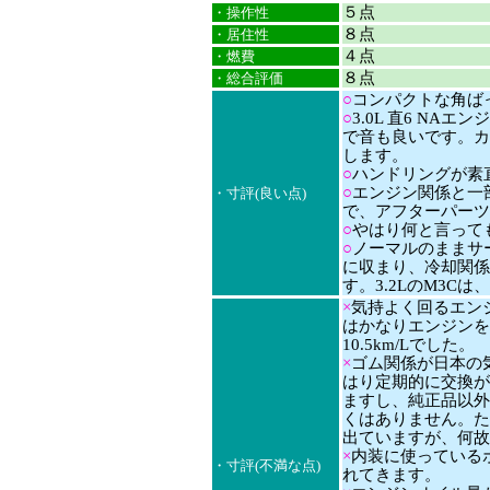
５点
・操作性
８点
・居住性
４点
・燃費
８点
・総合評価
○
コンパクトな角ば
○
3.0L 直6 N
で音も良いです。カ
します。
○
ハンドリングが素
○
エンジン関係と一
・寸評(良い点)
で、アフターパーツ
○
やはり何と言って
○
ノーマルのままサ
に収まり、冷却関係
す。3.2LのM3C
×
気持よく回るエン
はかなりエンジンを
10.5km/Lでした。
×
ゴム関係が日本の
はり定期的に交換が
ますし、純正品以外
くはありません。た
出ていますが、何故
×
内装に使っている
・寸評(不満な点)
れてきます。