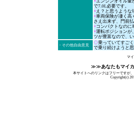
×
エンジンオイル量が
で7.0L必要です。
×
え？と思うような
×
車両保険が凄く高く
さえ出来ず、門前払
×
コンパクトなのに車重
×
運転ポジションが
ツが豊富なので、い
◇
乗っていてすごく
・その他自由意見
で乗り続けようと思
マイ
≫≫
あなたもマイ
本サイトへのリンクはフリーですが、
Copyright(c) 2