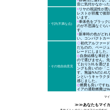
○
静粛性に優れる。
音に気付かなかった
×
リヤの視認性が悪
レストが邪魔で後部
います。
×
車体色をブラック
・寸評(不満な点)
のが不思議なぐらい
す。
×
新車時の色がどれ
い。コンパクトカー
◇
初代アルファード
だものの、ベージュ
レードにしました。
◇
自身結構な車好き
ので選びません。先
ており3.0Lを選
・その他自由意見
ングも良いのか「こ
す。無論NAの2.
ンというキャラクタ
感じました。
◇
燃費も良いですね。
イアの通勤燃費は9
マイ
≫≫
あなたもマイ