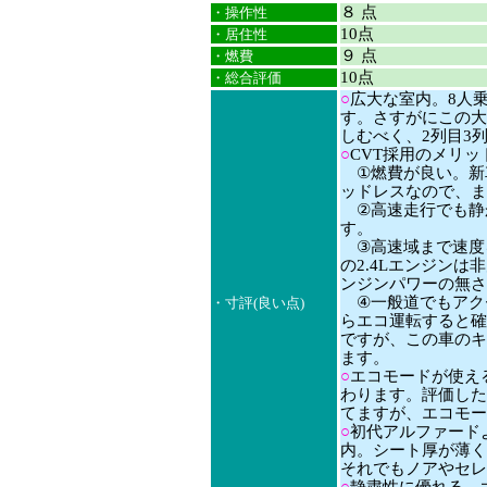
８ 点
・操作性
10点
・居住性
９ 点
・燃費
10点
・総合評価
○
広大な室内。8人
す。さすがにこの大
しむべく、2列目3
○
CVT採用のメリッ
①燃費が良い。新車
ッドレスなので、ま
②高速走行でも静か
す。
③高速域まで速度
の2.4Lエンジン
ンジンパワーの無さ
④一般道でもアクセ
・寸評(良い点)
らエコ運転すると確
ですが、この車のキ
ます。
○
エコモードが使える
わります。評価した
てますが、エコモー
○
初代アルファード
内。シート厚が薄く
それでもノアやセレ