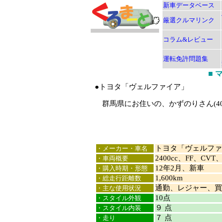
新車データベース
厳選クルマリンク
コラム&レビュー
運転免許問題集
■
●トヨタ「ヴェルファイア」
群馬県にお住いの、かずのりさん(4
トヨタ「ヴェルファ
・メーカー・車名
2400cc、FF、CVT、
・車両概要
12年2月、新車
・購入時期・形態
1,600km
・総走行距離数
通勤、レジャー、買
・主な使用状況
10点
・スタイル外観
９ 点
・スタイル内装
７ 点
・走り