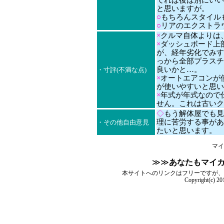
てれば後は別にいい
と思いますが。
○
もちろんスタイル
○
リアのエクストラ
×
クルマ自体よりは
×
ダッシュボード上
が、経年劣化でみす
っから全部プラスチ
良いかと…。
・寸評(不満な点)
×
オートエアコンが
が使いやすいと思い
×
年式が年式なので
せん。これは古いク
◇
もう解体屋でも見
理に苦労する事があ
・その他自由意見
たいと思います。
マイ
≫≫
あなたもマイ
本サイトへのリンクはフリーですが、
Copyright(c) 2