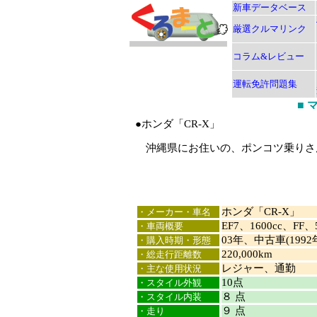
新車データベース
厳選クルマリンク
コラム&レビュー
運転免許問題集
■
●ホンダ「CR-X」
沖縄県にお住いの、ポンコツ乗りさん
ホンダ「CR-X」
・メーカー・車名
EF7、1600cc、FF、
・車両概要
03年、中古車(1992
・購入時期・形態
220,000km
・総走行距離数
レジャー、通勤
・主な使用状況
10点
・スタイル外観
８ 点
・スタイル内装
９ 点
・走り