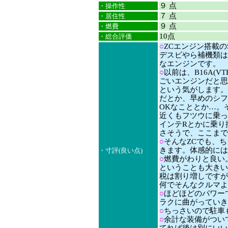
９ 点
・操作性
７ 点
・居住性
９ 点
・燃費
10点
・総合評価
○
ZCエンジン搭載の
デスビやら補機類は
なエンジンです。
○
以前は、B16A(V
ごいエンジンだと思
という気がします。
だとか、早めのシフ
OKなこととか…。
近くもフツウに乗っ
インテRとかに乗り
さそうで、ここまで
○
そんなZCでも、
きます。体感的には2
・寸評(良い点)
○
燃費がわりと良い。
ということも大きい
税は割り増しですが
何でそんなクルマよ
○
ほどほどのパワー
ラクに曲がっていき
○
ちっさいので駐車
○
余計な装備がつい