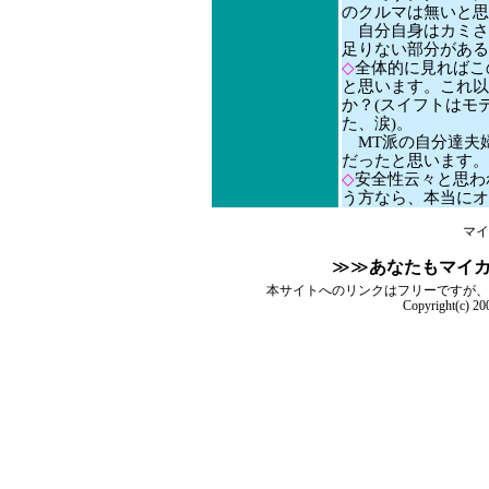
のクルマは無いと思
自分自身はカミさ
足りない部分がある
◇
全体的に見ればこ
と思います。これ以
か？(スイフトはモ
た、涙)。
MT派の自分達夫
だったと思います。
◇
安全性云々と思わ
う方なら、本当にオ
マイ
≫≫
あなたもマイ
本サイトへのリンクはフリーですが、
Copyright(c) 2