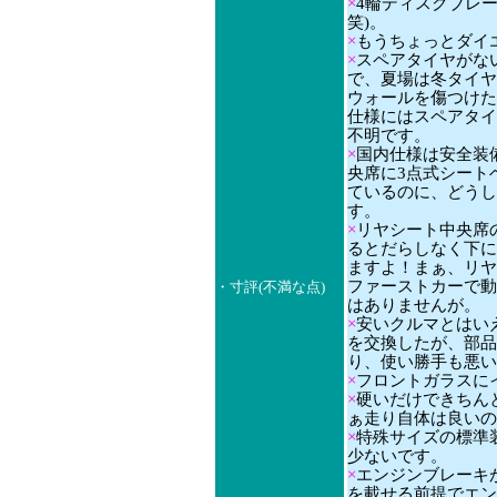
×
4輪ディスクブレ
笑)。
×
もうちょっとダイエ
×
スペアタイヤがな
で、夏場は冬タイヤ
ウォールを傷つけた
仕様にはスペアタイ
不明です。
×
国内仕様は安全装
央席に3点式シート
ているのに、どうし
す。
×
リヤシート中央席
るとだらしなく下に
ますよ！まぁ、リヤ
ファーストカーで動
・寸評(不満な点)
はありませんが。
×
安いクルマとはい
を交換したが、部品
り、使い勝手も悪い
×
フロントガラスに
×
硬いだけできちん
ぁ走り自体は良いの
×
特殊サイズの標準装備
少ないです。
×
エンジンブレーキが
を載せる前提でエン