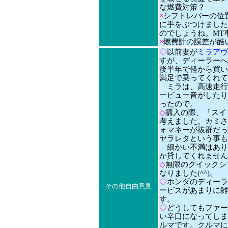
な燃費対策？
×
シフトレバーの位
に手をぶつけました(
のでしょうね。MT
×
燃費計の誤差が酷
◇
以前妻が
ミラアヴ
すが、ディーラーへ
後半年で軽から買い
満足で乗ってくれて
ミラは、高速走行
ービュー音がしたり
ったので。
◇
購入の際、「スイフト
考えました。カミさ
ォマネーが抜群だっ
ヤラレタという事も
細かい不満はあり
か貸してくれません
◇
無限のクイックシ
なりました(^^)。
◇
ホンダのディーラ
・その他自由意見
ービスがあまりに雑
す。
◇
どうしてもファー
い辛口になってしま
ルマです。クルマに