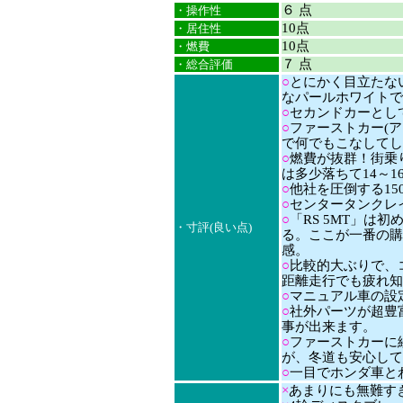
６ 点
・操作性
10点
・居住性
10点
・燃費
７ 点
・総合評価
○
とにかく目立たな
なパールホワイトで
○
セカンドカーとし
○
ファーストカー(
で何でもこなしてし
○
燃費が抜群！街乗り1
は多少落ちて14～16
○
他社を圧倒する1500
○
センタータンクレ
○
「RS 5MT」は
・寸評(良い点)
る。ここが一番の購
感。
○
比較的大ぶりで、
距離走行でも疲れ知
○
マニュアル車の設
○
社外パーツが超豊
事が出来ます。
○
ファーストカーに
が、冬道も安心して
○
一目でホンダ車と
×
あまりにも無難す