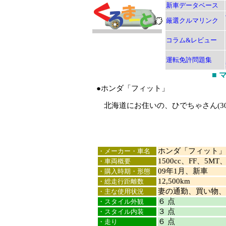
新車データベース
厳選クルマリンク
コラム&レビュー
運転免許問題集
■
●ホンダ「フィット」
北海道にお住いの、ひでちゃさん(3
ホンダ「フィット」
・メーカー・車名
1500cc、FF、5MT
・車両概要
09年1月、新車
・購入時期・形態
12,500km
・総走行距離数
妻の通勤、買い物、
・主な使用状況
６ 点
・スタイル外観
３ 点
・スタイル内装
６ 点
・走り