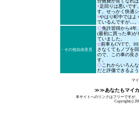
分燃費が良くなれば
×
足回りは悪いです
す。せっかく快適シ
×
やはり町中ではよ
ているんですが…。
◇
免許習得から4年
(最初に買った車)が
ていました。
◇
前車もCVTで、H
さなくてもノブを回
・その他自由意見
ので、この車の良さ
す。
◇
これからいろんな
だと評価できるよう
マイ
≫≫
あなたもマイ
本サイトへのリンクはフリーですが、
Copyright(c) 2