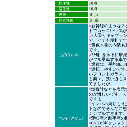
10点
・操作性
10点
・居住性
９ 点
・燃費
９ 点
・総合評価
○
新幹線のようなス
トでカッコいい気が
○
7人乗りキャプテ
で、とても便利です
○
黄色木目の内装も
です。
○
3列目を床下に収
・寸評(良い点)
がフル乗車する車で
○
燃費は、平均8km
○
運転しやすいです
いフロントガラス、
も楽々、狭い道もス
てましたが。
×
燃費計などを表示
のが悔しいです。て
ですよ。
×
インパネ周りもう
ドなのでそんなに思
シンプルすぎます。
×
運転席と助手席の
・寸評(不満な点)
×
CVTがギクシャ