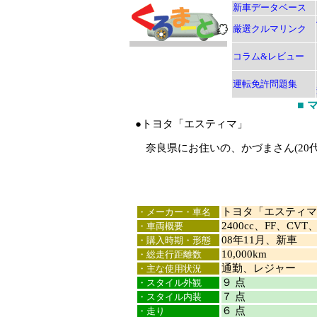
新車データベース
厳選クルマリンク
コラム&レビュー
運転免許問題集
■
●トヨタ「エスティマ」
奈良県にお住いの、かづまさん(20
トヨタ「エスティマ
・メーカー・車名
2400cc、FF、C
・車両概要
08年11月、新車
・購入時期・形態
10,000km
・総走行距離数
通勤、レジャー
・主な使用状況
９ 点
・スタイル外観
７ 点
・スタイル内装
６ 点
・走り