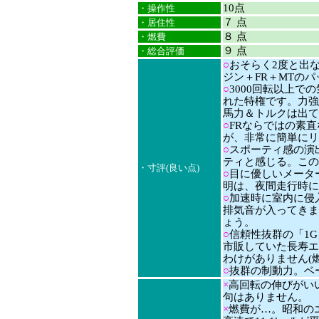
10点
・操作性
７ 点
・居住性
８ 点
・燃費
９ 点
・総合評価
○
おそらく2度と出
ジン＋FR＋MTの
○
3000回転以上で
れた特権です。力強
馬力＆トルクは出て
○
FRならではの素
が、非常に簡単にリ
○
スポーティ感の演
ティと感じる。この
・寸評(良い点)
○
目に優しいメータ
明は、夜間走行時に
○
加速時に室内に侵
排気音が入ってきま
ょう。
○
信頼性抜群の「1G
市販していた長寿エ
わけがありません(
○
抜群の制動力。ベ
×
高回転の伸びがい
句はありません。
×
燃費が…。昭和のエ