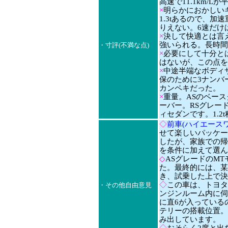
高速で11.1km/Lが
×
明らかにおかしい
1.3tあるので、加
りえない。6速だけ
×
決して快適とは言
強いられる。長時間
・寸評(不満な点)
×
必要にして十分と
はないが、この点を
×
中途半端なボディ
保のために3ナンバ
カンペキだった。
×
重量。ASのベースグ
ーバー。RSグレー
ィセダンです。1.
◇
前車(ハイエースワ
せて楽しいパッケージ
したが、家族での帰
を条件に加えて選ん
◇
ASグレードのM
た。最終的には、某
き、試乗した上で決
◇
この車は、トヨタ
・その他自由意見
ンジンルーム内に伺
に直6が入っている
テリーの搭載位置。
み出しています。