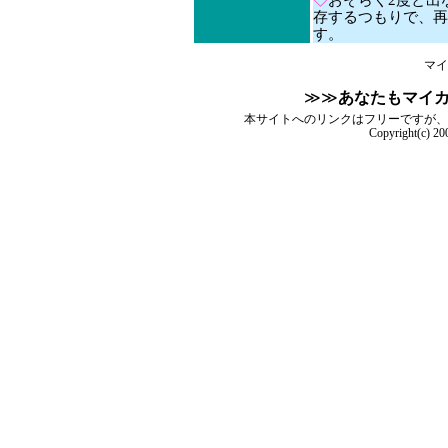
◇
おそらく2度と出
存するつもりで、再
す。
マイ
≫≫
あなたもマイ
本サイトへのリンクはフリーですが、
Copyright(c) 2