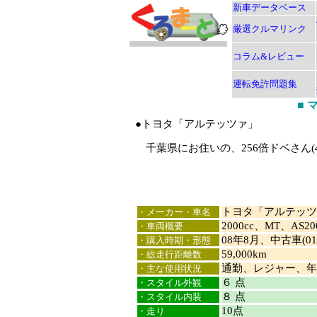
新車データベース
厳選クルマリンク
コラム&レビュー
運転免許問題集
■
●トヨタ「アルテッツァ」
千葉県にお住いの、256倍ドベさん(
トヨタ「アルテッツ
・メーカー・車名
2000cc、MT、A
・車両概要
08年8月、中古車(0
・購入時期・形態
59,000km
・総走行距離数
通勤、レジャー、年
・主な使用状況
６ 点
・スタイル外観
８ 点
・スタイル内装
10点
・走り