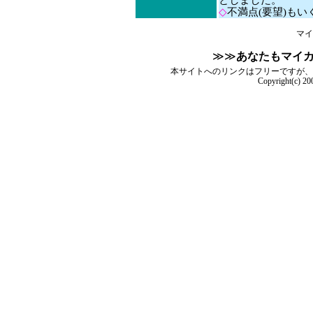
としました。
◇
不満点(要望)も
マイ
≫≫
あなたもマイ
本サイトへのリンクはフリーですが、
Copyright(c) 2