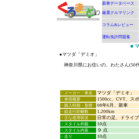
新車データベース
厳選クルマリンク
コラム&レビュー
運転免許問題集
■
●マツダ「デミオ」
神奈川県にお住いの、わたさん(50
マツダ「デミオ」
・メーカー・車名
1500cc、CVT、ス
・車両概要
08年6月、新車
・購入時期・形態
1,200km
・総走行距離数
日常の足、ドライブ
・主な使用状況
10点
・スタイル外観
９ 点
・スタイル内装
10点
・走り