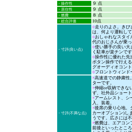
９ 点
・操作性
９ 点
・居住性
８ 点
・燃費
10点
・総合評価
○
走りのよさ。きび
は、何より運転してい
○
おしゃれなスタイ
代のおじさんが乗っ
○
使い勝手の良い大き
・寸評(良い点)
く駐車が楽チンです
○
操作性に優れた先進
ボタン操作で行える
グオーディオコント
○
フロントウィンド
×
高速道での静粛性
ターです。
×
伸縮or収納でき
ず、社外品ショート
×
アームレスト、シ
入、装着。
×
後席の乗り心地。タ
カーオプション)し
・寸評(不満な点)
うです。広さには不
×
燃費は、エアコンフル
前後といったところ