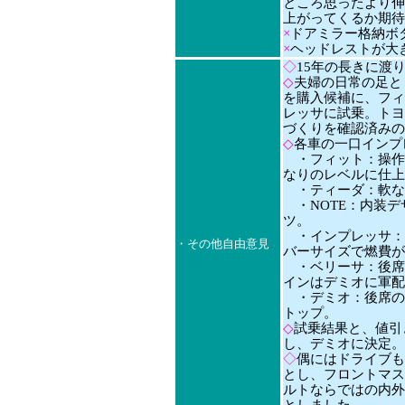
ところ思ったより伸
上がってくるか期待
×
ドアミラー格納ボ
×
ヘッドレストが大
◇
15年の長きに渡
◇
夫婦の日常の足と
を購入候補に、フィ
レッサに試乗。トヨ
づくりを確認済みの
◇
各車の一口インプ
・フィット：操作
なりのレベルに仕上
・ティーダ：軟な
・NOTE：内装デ
ツ。
・インプレッサ：
・その他自由意見
バーサイズで燃費が
・ベリーサ：後席
インはデミオに軍配
・デミオ：後席の
トップ。
◇
試乗結果と、値引
し、デミオに決定。
◇
偶にはドライブも
とし、フロントマス
ルトならではの内外