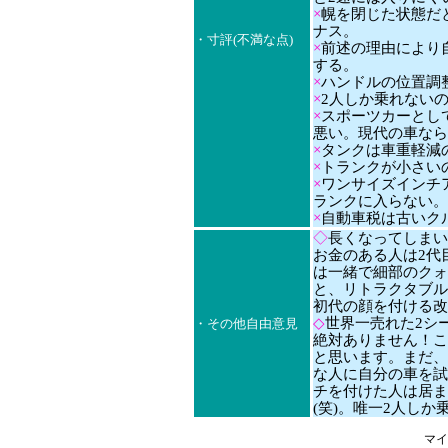
×
幌を閉じた状態だ
ナス。
・寸評(不満な点)
×
前述の理由により
する。
×
ハンドルの位置調
×
2人しか乗れない
×
スポーツカーとして
悪い。現代の車なら
×
タンクは車重軽減の
×
トランクが小さい
×
ワンサイズインチアップ
ランクに入らない。
×
自動車税は古いクル
◇
長くなってしまい
お金のある人は2代
は一緒で細部のクォ
と、リトラクタブル
初代の顔を付ける改
◇
世界一売れた2シ
・その他自由意見
絶対ありません！こ
と思います。まだ、
な人に自分の車を試
チを付けた人は居ま
(笑)。唯一2人しか
マイ