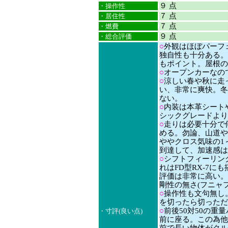
９ 点
・操作性
７ 点
・居住性
７ 点
・燃費
９ 点
・総合評価
○
外観はほぼパーフ
独自性も十分ある。
もポイント。屋根の
○
オープンカーなの
○
涼しい春や秋に走
い、非常に爽快。冬
ない。
○
内装は本革シート
シックグレードより
○
走りは必要十分で
める。勿論、山道や
ややクロス気味の1～3
到達して、加速感は
○
シフトフィーリン
れはFD型RX-7に
評価は非常に高い。
剛性の無さ(フニャ
○
操作性も文句無し
を切ったら切っただ
○
前後50対50の
・寸評(良い点)
前に座る。この為他