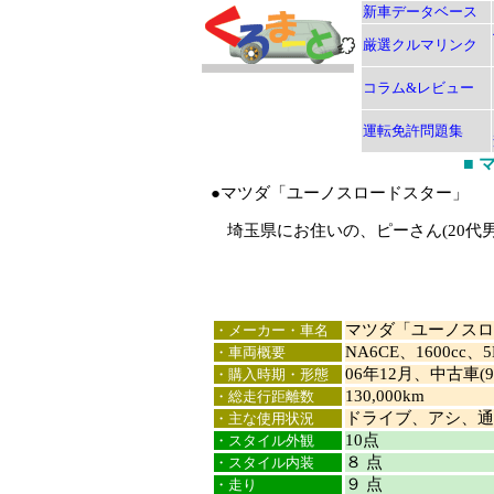
新車データベース
厳選クルマリンク
コラム&レビュー
運転免許問題集
■
●マツダ「ユーノスロードスター」
埼玉県にお住いの、ピーさん(20代男
マツダ「ユーノスロ
・メーカー・車名
NA6CE、1600c
・車両概要
06年12月、中古車(9
・購入時期・形態
130,000km
・総走行距離数
ドライブ、アシ、通
・主な使用状況
10点
・スタイル外観
８ 点
・スタイル内装
９ 点
・走り