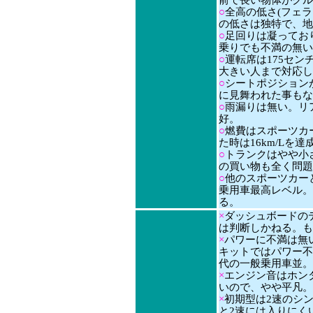
前で長い物体がクル
○
全高の低さ(フェラ
の低さは独特で、地
○
足回りは凝ってお
乗りでも不満の無い
○
運転席は175セ
大きい人まで対応し
○
シートポジション
に見舞われた事もな
○
雨漏りは無い。リ
好。
○
燃費はスポーツカー
た時は16km/Lを達
○
トランクはやや小
の買い物も全く問題
○
他のスポーツカーと
乗用車最高レベル。
る。
×
ダッシュボードの
は判断しかねる。も
×
パワーに不満は無い
キットではパワー不
代の一般乗用車並。
×
エンジン音はホン
いので、やや平凡。
×
初期型は2速のシ
と2速には入りにく