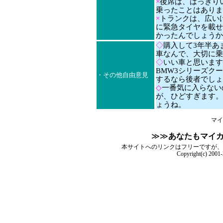
×
後席は、はっきり
乗ったことはありま
×
トランクは、広い
に緊急タイヤを載せ
かったんでしょうか
◇
購入して3年半あ
車なんで、大切に乗
◇
いい車と思います
BMW3シリーズク
・その他自由意見
するなら後者でしょ
◇
一番気に入らない
が、ひどすぎます。
ょうね。
マイ
≫≫
あなたもマイ
本サイトへのリンクはフリーですが、
Copyright(c) 2001