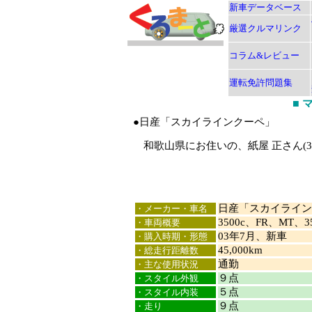
新車データベース
厳選クルマリンク
コラム&レビュー
運転免許問題集
■
●日産「スカイラインクーペ」
和歌山県にお住いの、紙屋 正さん(3
日産「スカイライン
・メーカー・車名
3500c、FR、MT、
・車両概要
03年7月、新車
・購入時期・形態
45,000km
・総走行距離数
通勤
・主な使用状況
９点
・スタイル外観
５点
・スタイル内装
９点
・走り