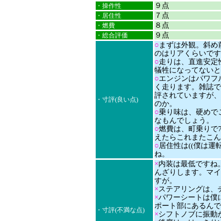
９点
・操作性
７点
・居住性
８点
・燃費
９点
・総合評価
○
まずは外観。斜め
のはリアくらいです
○
走りは、直進安定
犠牲になってないと
○
エンジンはパワフ
く走ります。雑誌で
評されていますが、
・寸評(良い点)
のか。
○
乗り味は、硬めで
なもんでしょう。
○
燃費は、町乗りで7
えたらこれまたこん
○
居住性は((僕は
ね。
×
内装は最低ですね
んざりします。マイ
すが。
×
ステアリングは、
×
パワーシートは僕
ポート部にあるんで
・寸評(不満な点)
×
シフトノブに振動