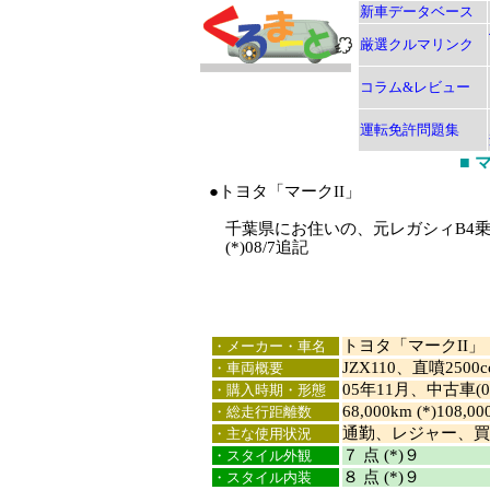
新車データベース
厳選クルマリンク
コラム&レビュー
運転免許問題集
■
●トヨタ「マークII」
千葉県にお住いの、元レガシィB4乗り
(*)08/7追記
トヨタ「マークII」
・メーカー・車名
JZX110、直噴250
・車両概要
05年11月、中古車(0
・購入時期・形態
68,000km (*)108,00
・総走行距離数
通勤、レジャー、買
・主な使用状況
７ 点 (*)９
・スタイル外観
８ 点 (*)９
・スタイル内装