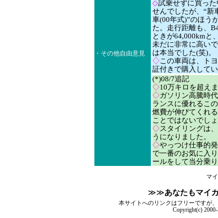
◇
試乗せずに買った
せんでしたが、“新車
車(00年式)”の
た。走行距離も、B4
ときが64,000k
未だに非常に高いで
は本当でした(笑)。
・その他自由意見
◇
この車両は、トヨ
証付きで購入してい
(*)08/7追記
◇
10万キロを超え
◇
ガソリン高騰時代
ランスに優れるこの
燃費が伸びてくれる
ことではないでしょ
◇
スタイリングは、
うになりました。
◇
やっつけ仕事的発
で一番のお気に入り
ールをして当分乗り
マイ
≫≫
あなたもマイ
本サイトへのリンクはフリーですが、
Copyright(c) 2000