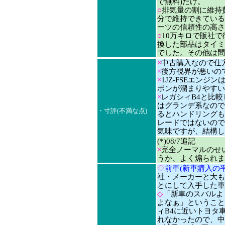
で無料)だけ。
○
排気量の割に維持
分で維持できている
ーツの信頼性の高さ
○
10万キロで販社
換した部品はタイミ
でした。その他は問
×
中古購入なので仕
×
後方視界が悪いの
×
1JZ-FSEエン
ボンが溜まりやすい
×
レガシィB4と比
はグランデ系なので
・寸評(不満な点)
るとハンドリングも
レードではないので
気味ですが、結構し
(*)08/7追記
×
完全ノーマルのせ
うか、よく煽られま
◇
前車(新車購入の平
社・メーカーと大も
とにして入手した車
◇
「新車のスバルよ
よなぁ」ということ
ィB4に近いトヨタ
れなかったので、中