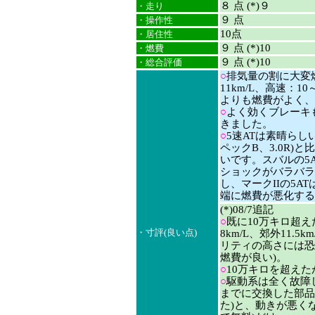
８ 点 (*)９
・走り
９ 点
・操作性
10点
・居住性
９ 点 (*)10
・燃費
９ 点 (*)10
・総合評価
○
排気量の割に大変燃
11km/L、高速：10
よりも燃費がよく、
○
よく効くブレーキ
きました。
○
5速ATは素晴らし
ペックB、3.0R)
いです。スバルの5
ショックがバラバラ
し、マークIIの5
端に燃費が悪化する
(*)08/7追記
○
既に10万キロ超
・寸評(良い点)
8km/L、郊外11.
リティの高さには恐
燃費が良い)。
○
10万キロを超え
○
駆動系は全く故障
までに交換した部品
た)と、動きが悪く