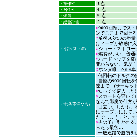
10点
・操作性
４ 点
・居住性
８ 点
・燃費
７ 点
・総合評価
○
9000回転まで
ンでここまで回せる
○
前後50対50の
けノーズが敏感に入
○
ショートストロー
・寸評(良い点)
○
燃費がいい。普通
○
ハードトップを常
変わらない。気が向
○
ホンダ唯一のFR車
×
低回転のトルクの
×
自慢の9000回転
速まで…(サーキッ
×
知ってて購入した
×
スカートを穿いて
なんて邪魔で仕方が
・寸評(不満な点)
×
目立つ。しかも、
にオープンにしてい
たでしょう」と、す
×
男の子に引かれる。
ったら最後…
×
一般道路で勝負を