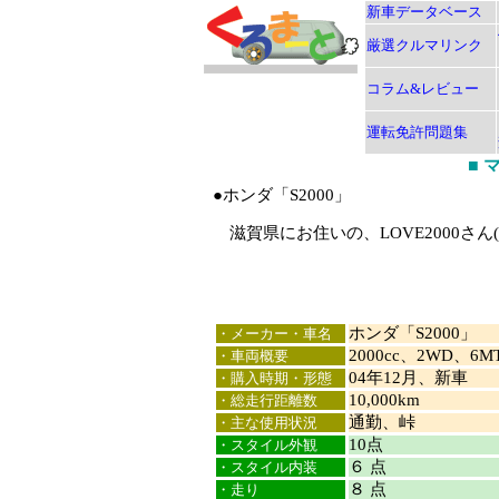
新車データベース
厳選クルマリンク
コラム&レビュー
運転免許問題集
■
●ホンダ「S2000」
滋賀県にお住いの、LOVE2000さん
ホンダ「S2000」
・メーカー・車名
2000cc、2WD、6
・車両概要
04年12月、新車
・購入時期・形態
10,000km
・総走行距離数
通勤、峠
・主な使用状況
10点
・スタイル外観
６ 点
・スタイル内装
８ 点
・走り