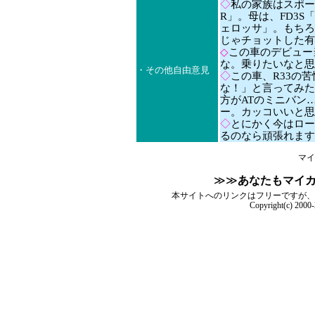
◇
私の家族はスポー
R」。母は、FD3S
ェロッサ」。もちろ
じゃチョットした有
◇
この車のデビュー
な。乗りたいなと思
・その他自由意見
◇
この車、R33の
な！」と言ってみた
方がATのミニバン
ー。カッコいいと思
◇
とにかく今はロー
るのなら頑張れます(
マイ
≫≫
あなたもマイ
本サイトへのリンクはフリーですが、
Copyright(c) 2000