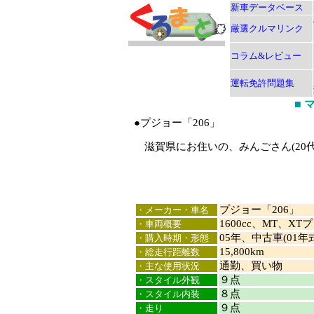
新車データベース
厳選クルマリンク
コラム&レビュー
運転免許問題集
■
●プジョー「206」
滋賀県にお住いの、みんごさん(20
プジョー「206」
・メーカー・車名
1600cc、MT、X
・車両概要
05年、中古車(01年
・購入時期・形態
15,800km
・総走行距離数
通勤、買い物
・主な使用状況
９点
・スタイル外観
８点
・スタイル内装
９点
・走り