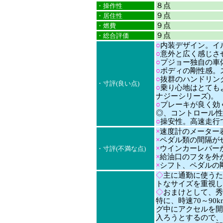
８点
・操作性
９点
・居住性
９点
・燃費
９点
・総合評価
○
内装デザイン。イ
○
意外と広く感じさ
○
プジョー独自の車
○
ボディの剛性感。
○
抜群のハンドリン
・寸評(良い点)
○
乗り心地はとてもよ
ナジーシリーズ)。
○
プレーキが良く効
◎、コントロール性
○
操安性。高速走行
×
速度計のメーター表示
×
ペダル類の間隔が
×
ウインカーレバー
・寸評(不満な点)
×
給油口のフタを外
×
シフト、ペダルの
◇
主に通勤に使うた
トなサイズを重視し
◇
おまけとして、秀
特に、時速70～9
グ中にアクセルを開
入ろうとするので、