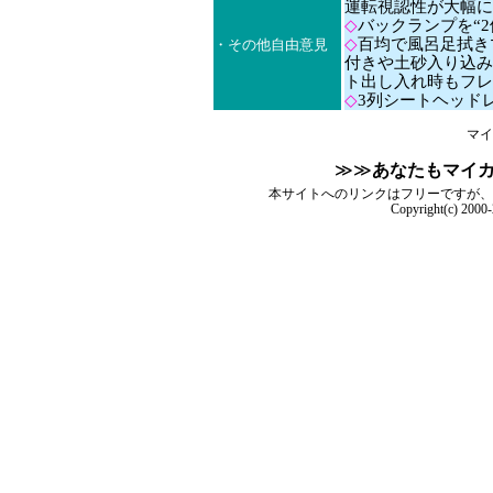
運転視認性が大幅に
◇
バックランプを“
◇
百均で風呂足拭き
・その他自由意見
付きや土砂入り込み
ト出し入れ時もフレ
◇
3列シートヘッド
マイ
≫≫
あなたもマイ
本サイトへのリンクはフリーですが、
Copyright(c) 2000