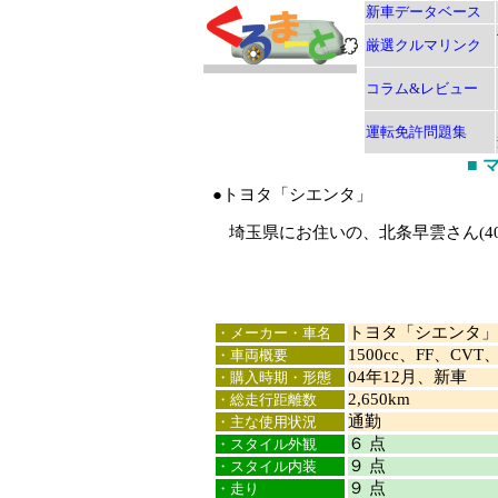
新車データベース
厳選クルマリンク
コラム&レビュー
運転免許問題集
■
●トヨタ「シエンタ」
埼玉県にお住いの、北条早雲さん(4
トヨタ「シエンタ」
・メーカー・車名
1500cc、FF、CVT、
・車両概要
04年12月、新車
・購入時期・形態
2,650km
・総走行距離数
通勤
・主な使用状況
６ 点
・スタイル外観
９ 点
・スタイル内装
９ 点
・走り