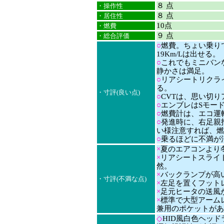
８ 点
・操作性
８ 点
・居住性
10点
・燃費
９ 点
・総合評価
○
燃費。ちょい乗りでも
19Km/Lは出せる。
○
これでもミニバン
静かさは満足。
○
リアシートリクラ
る。
・寸評(良い点)
○
CVTは、思い切
○
エンブレはSモー
○
燃費計は、エコ運
○
発進時に、右足親指
い様注意すれば、燃
○
乗るほどに不満が
×
夏のエアコンより
×
リアシートスライ
然。
×
バックランプが高
・寸評(不満な点)
×
左足を置くフット
×
足元ヒータの送風
×
標準で大型アーム
兼用のポケットがあ
◇
HID風白色ヘッ