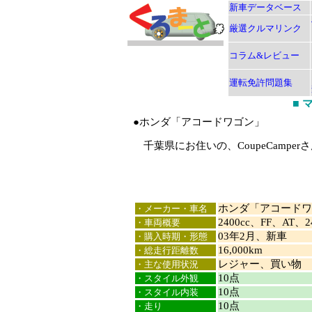
新車データベース
厳選クルマリンク
コラム&レビュー
運転免許問題集
■
●ホンダ「アコードワゴン」
千葉県にお住いの、CoupeCamper
ホンダ「アコードワ
・メーカー・車名
2400cc、FF、AT、2
・車両概要
03年2月、新車
・購入時期・形態
16,000km
・総走行距離数
レジャー、買い物
・主な使用状況
10点
・スタイル外観
10点
・スタイル内装
10点
・走り