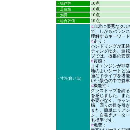
10点
・操作性
10点
・居住性
10点
・燃費
10点
・総合評価
○
非常に優秀なクル
で、しかもバランス
理解するキーワード
○
走り：
ハンドリングが正確
ティングゆえ、運転
ブでは、抜群の安定
○
質感：
まずエンジンが非常
地のよいシートと品
適なドライブを堪能
・寸評(良い点)
いい景色の中で愛車
○
機能性：
クラストップを誇る
を感じました。また
必要がなく、キャン
構、回りの目を引き
また、簡単にリアシ
ン、自発光メーター
も標準です。
○
燃費：