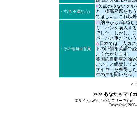
最高14.4km/L
×
欠点の少ないクル
と、後部座席をもう
・寸評(不満な点)
てほしい。これ以外
◇
納車から2年経ち
ミニバンを購入する
でした。しかし、こ
パーパス車だという
◇
日本では、人気に
トの評価を英語で読
・その他自由意見
よくわかります。
英国の自動車評論家達
ごい！と絶賛してい
ザイヤーを獲得した
生の声を聞いた時、
マイ
≫≫
あなたもマイ
本サイトへのリンクはフリーですが、
Copyright(c) 2000