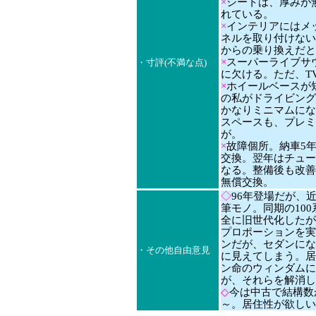
×
シートは、厚みが
れている。
×
インテリアにはメ
ネルを取り付けない
からの乗り換えだと
×
スーパーライブサ
・寸評(不満な点)
に欠ける。ただ、T
×
ホイールベースが短い
の私がドライビング
かなりミニマムにな
スペースも、プレミ
が。
×
故障個所。納車5
交換。翌年はチュー
なる。整備後も改善
無償交換。
◇
96年登場だが、
筆モノ。同期の10
全に旧世代化したが
プロポーションを実
ンだが、セダンにな
・その他自由意見
に見えてしまう。居
ン命のウィンダムに
が、それらを解消し
◇
今は中古で結構数
～。居住性が欲しい