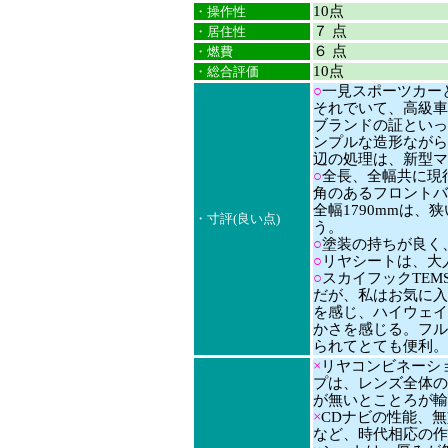
10点
・操作性
７ 点
・居住性
６ 点
・燃費
10点
・総合評価
○
一見スポーツカー
それでいて、高級車
ブランドの証といっ
ンプルな造形ながら
辺の処理は、新型マ
○
全長、全幅共に現
角のあるフロントバ
全幅1790mmは
・寸評(良い点)
う。
○
塗装の持ちが良く
○
リヤシートは、大
○
スカイフックTEM
だが、私はお気に入
を感じ、ハイウェイ
かさを感じる。フル
られてとても便利。
×
リヤコンビネーシ
プは、レンズ全体の
が無いとことろが輸
×
CDナビの性能、
など、時代相応の作