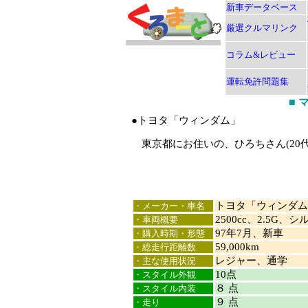
新車データベース
厳選クルマリンク
コラム&レビュー
運転免許問題集
■
●トヨタ「ウィンダム」
東京都にお住いの、ひろちさん(20
トヨタ「ウィンダム
・メーカー・車名
2500cc、2.5G
・車両概要
97年7月、新車
・購入時期・形態
59,000km
・総走行距離数
レジャー、通学
・主な使用状況
10点
・スタイル外観
８ 点
・スタイル内装
９ 点
・走り